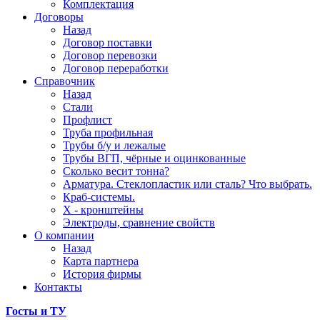
Комплектация
Договоры
Назад
Договор поставки
Договор перевозки
Договор переработки
Справочник
Назад
Стали
Профлист
Труба профильная
Трубы б/у и лежалые
Трубы ВГП, чёрные и оцинкованные
Сколько весит тонна?
Арматура. Стеклопластик или сталь? Что выбрать.
Краб-системы.
Х - кронштейны
Электроды, сравнение свойств
О компании
Назад
Карта партнера
История фирмы
Контакты
Госты и ТУ