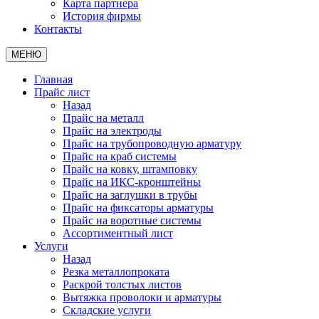
Карта партнера
История фирмы
Контакты
МЕНЮ
Главная
Прайс лист
Назад
Прайс на металл
Прайс на электроды
Прайс на трубопроводную арматуру
Прайс на краб системы
Прайс на ковку, штамповку
Прайс на ИКС-кронштейны
Прайс на заглушки в трубы
Прайс на фиксаторы арматуры
Прайс на воротные системы
Ассортиментный лист
Услуги
Назад
Резка металлопроката
Раскрой толстых листов
Вытяжка проволоки и арматуры
Складские услуги