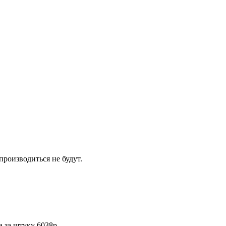
производиться не будут.
а за штуку 6038р.