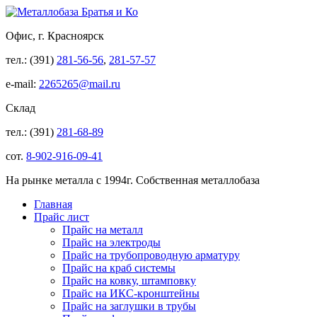
Офис, г. Красноярск
тел.: (391)
281-56-56
,
281-57-57
e-mail:
2265265@mail.ru
Склад
тел.: (391)
281-68-89
сот.
8-902-916-09-41
На рынке металла с 1994г. Собственная металлобаза
Главная
Прайс лист
Прайс на металл
Прайс на электроды
Прайс на трубопроводную арматуру
Прайс на краб системы
Прайс на ковку, штамповку
Прайс на ИКС-кронштейны
Прайс на заглушки в трубы