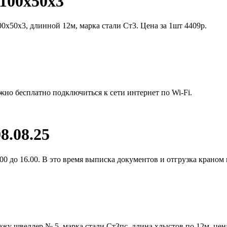
100х50х3
0х50х3, длинной 12м, марка стали Ст3. Цена за 1шт 4409р.
жно бесплатно подключиться к сети интернет по Wi-Fi.
8.08.25
0 до 16.00. В это время выписка документов и отгрузка краном 
жу швеллер № 5, марка стали Ст3пс, длина хлыстов по 12м, цен