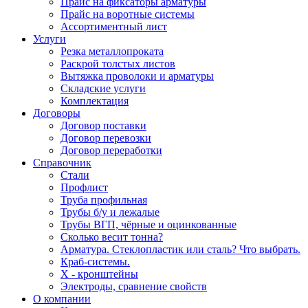
Прайс на фиксаторы арматуры
Прайс на воротные системы
Ассортиментный лист
Услуги
Резка металлопроката
Раскрой толстых листов
Вытяжка проволоки и арматуры
Складские услуги
Комплектация
Договоры
Договор поставки
Договор перевозки
Договор переработки
Справочник
Стали
Профлист
Труба профильная
Трубы б/у и лежалые
Трубы ВГП, чёрные и оцинкованные
Сколько весит тонна?
Арматура. Стеклопластик или сталь? Что выбрать.
Краб-системы.
Х - кронштейны
Электроды, сравнение свойств
О компании