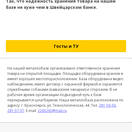
Так, что надёжность хранения товара на нашей
базе не хуже чем в Швейцарском банке.
Госты и ТУ
На нашей металлобазе организовано ответственное хранения
товара на открытой площадке. Площадка оборудована краном и
имеет хорошее местопорасположение. База оборудована видео
наблюдением, имеет договор с охранной фирмой и охраняется
служебными собаками (кавказские овчарки) и сторожем. В не
рабочее время организации подъездной путь к базе
перекрывается шлагбаумом. Наша металлобаза расположена по
адресу: г. Красноярск, ул. Технологическая, 44. Тел.
281-56-56
,
281-57-57
. E-mail:
2265265@mail.ru