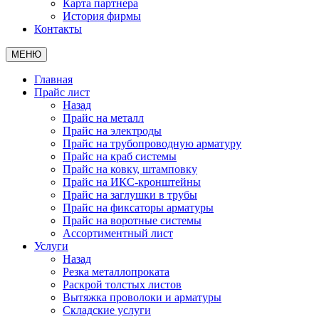
Карта партнера
История фирмы
Контакты
МЕНЮ
Главная
Прайс лист
Назад
Прайс на металл
Прайс на электроды
Прайс на трубопроводную арматуру
Прайс на краб системы
Прайс на ковку, штамповку
Прайс на ИКС-кронштейны
Прайс на заглушки в трубы
Прайс на фиксаторы арматуры
Прайс на воротные системы
Ассортиментный лист
Услуги
Назад
Резка металлопроката
Раскрой толстых листов
Вытяжка проволоки и арматуры
Складские услуги