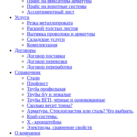
Прайс на фиксаторы арматуры
Прайс на воротные системы
Ассортиментный лист
Услуги
Резка металлопроката
Раскрой толстых листов
Вытяжка проволоки и арматуры
Складские услуги
Комплектация
Договоры
Договор поставки
Договор перевозки
Договор переработки
Справочник
Стали
Профлист
Труба профильная
Трубы б/у и лежалые
Трубы ВГП, чёрные и оцинкованные
Сколько весит тонна?
Арматура. Стеклопластик или сталь? Что выбрать.
Краб-системы.
Х - кронштейны
Электроды, сравнение свойств
О компании