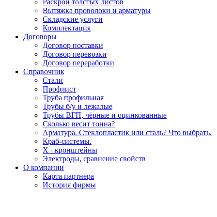
Раскрой толстых листов
Вытяжка проволоки и арматуры
Складские услуги
Комплектация
Договоры
Договор поставки
Договор перевозки
Договор переработки
Справочник
Стали
Профлист
Труба профильная
Трубы б/у и лежалые
Трубы ВГП, чёрные и оцинкованные
Сколько весит тонна?
Арматура. Стеклопластик или сталь? Что выбрать.
Краб-системы.
Х - кронштейны
Электроды, сравнение свойств
О компании
Карта партнера
История фирмы