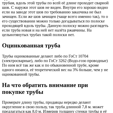
трубам, вдоль этой трубы по всей её длине проходит сварной
шов. С наружи этот шов не виден. Внутри его хорошо видно
если на заводе этот шов по требованию заказчика не был
зачищен. Если же шов зачищен (чаще всего именно так), то о
его существовании можно только догадываться по полоске
проходящей вдоль трубы. Данную полоску можно разглядеть
если труба новая и на ней нет налёта ржавчины. На
цельнотянутых трубах такой полоски нет.
Оцинкованная труба
Трубы оцинкованные делают либо по ГоСт 10704
(электросварные), либо по ГоСт 3262 (Водо-гозо проводные)
По ним всё так же как и по обыкновенной трубе, кроме
одного нюанса, её теоретический вес на 3% больше, чем у не
оцинкованной трубы.
На что обратить внимание при
покупке трубы
Промерьте длину трубы, продавцы нередко делают
округление в свою пользу, так труба длинной 7,8 м. может
предлагаться как 8,0 м. Измерив толщину стенки трубы и её