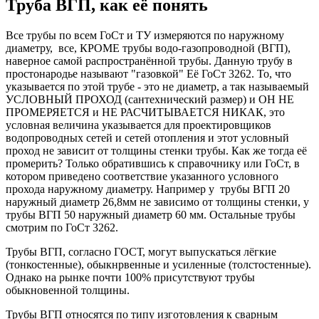
Труба ВГП, как её понять
Все трубы по всем ГоСт и ТУ измеряются по наружному
диаметру, все, КРОМЕ трубы водо-газопроводной (ВГП),
наверное самой распространённой трубы. Данную трубу в
простонародье называют "газовкой" Её ГоСт 3262. То, что
указывается по этой трубе - это не диаметр, а так называемый
УСЛОВНЫЙ ПРОХОД (сантехнический размер) и ОН НЕ
ПРОМЕРЯЕТСЯ и НЕ РАСЧИТЫВАЕТСЯ НИКАК, это
условная величина указывается для проектировщиков
водопроводных сетей и сетей отопления и этот условный
проход не зависит от толщины стенки трубы. Как же тогда её
промерить? Только обратившись к справочнику или ГоСт, в
котором приведено соответствие указанного условного
прохода наружному диаметру. Например у трубы ВГП 20
наружный диаметр 26,8мм не зависимо от толщины стенки, у
трубы ВГП 50 наружный диаметр 60 мм. Остальные трубы
смотрим по ГоСт 3262.
Трубы ВГП, согласно ГОСТ, могут выпускаться лёгкие
(тонкостенные), обыкнрвенные и усиленные (толстостенные).
Однако на рынке почти 100% присутствуют трубы
обыкновенной толщины.
Трубы ВГП относятся по типу изготовления к сварным