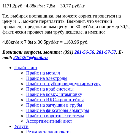
1171,2руб : 4,88кг/м : 7,8м = 30,77 руб/кг
Т.е. выбирая поставщика, вы можете сориентироваться на
цену и … можете переплатить. Выходит, что честный
продавец, предложив вам цену не 30 руб/кг, а например 30,5,
фактически продаст вам трубу дешевле, а именно:
4,88кг/м х 7,8м х 30,5руб/кг = 1160,96 руб.
Возникли вопросы, звоните: (391)
281-56-56
,
281-57-57
. E-
mail:
2265265@mail.ru
Прайс лист
Прайс на металл
Прайс на электроды
Прайс на трубопроводную арматуру
Прайс на краб системы
Прайс на ковку, штамповку
Прайс на ИКС-кронштейны
Прайс на заглушки в трубы
Прайс на фиксаторы арматуры
Прайс на воротные системы
Ассортиментный лист
Услуги
Резка металлопроката