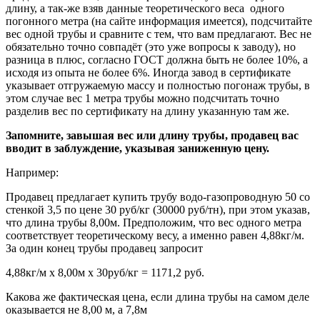
длину, а так-же взяв данные теоретического веса одного
погонного метра (на сайте информация имеется), подсчитайте
вес одной трубы и сравните с тем, что вам предлагают. Вес не
обязательно точно совпадёт (это уже вопросы к заводу), но
разница в плюс, согласно ГОСТ должна быть не более 10%, а
исходя из опыта не более 6%. Иногда завод в сертификате
указывает отгружаемую массу и полностью погонаж трубы, в
этом случае вес 1 метра трубы можно подсчитать точно
разделив вес по сертификату на длину указанную там же.
Запомните, завышая вес или длину трубы, продавец вас
вводит в заблуждение, указывая заниженную цену.
Например:
Продавец предлагает купить трубу водо-газопроводную 50 со
стенкой 3,5 по цене 30 руб/кг (30000 руб/тн), при этом указав,
что длина трубы 8,00м. Предположим, что вес одного метра
соответствует теоретическому весу, а именно равен 4,88кг/м.
За один конец трубы продавец запросит
4,88кг/м х 8,00м х 30руб/кг = 1171,2 руб.
Какова же фактическая цена, если длина трубы на самом деле
оказывается не 8,00 м, а 7,8м