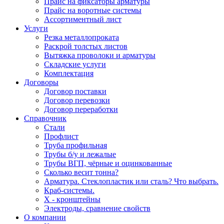
Прайс на фиксаторы арматуры
Прайс на воротные системы
Ассортиментный лист
Услуги
Резка металлопроката
Раскрой толстых листов
Вытяжка проволоки и арматуры
Складские услуги
Комплектация
Договоры
Договор поставки
Договор перевозки
Договор переработки
Справочник
Стали
Профлист
Труба профильная
Трубы б/у и лежалые
Трубы ВГП, чёрные и оцинкованные
Сколько весит тонна?
Арматура. Стеклопластик или сталь? Что выбрать.
Краб-системы.
Х - кронштейны
Электроды, сравнение свойств
О компании