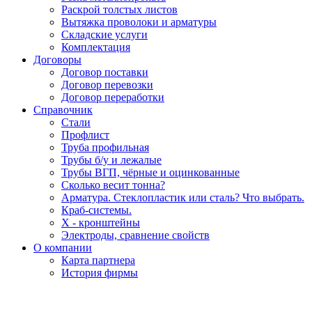
Раскрой толстых листов
Вытяжка проволоки и арматуры
Складские услуги
Комплектация
Договоры
Договор поставки
Договор перевозки
Договор переработки
Справочник
Стали
Профлист
Труба профильная
Трубы б/у и лежалые
Трубы ВГП, чёрные и оцинкованные
Сколько весит тонна?
Арматура. Стеклопластик или сталь? Что выбрать.
Краб-системы.
Х - кронштейны
Электроды, сравнение свойств
О компании
Карта партнера
История фирмы