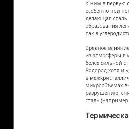
Поэтому нормализация, явля
часто.
При быстром остывании стал
превращения, получается зак
превращения фаз.
Структуры, образующиеся пос
снижается, а склонность к х
закаленной стали и образован
при которой происходят жел
необходимого времени и зат
Старению способствуют:
механические воздейств
температурные колебан
компонентов и потому к
Невысоким нагревом (до
При пластическом деформиро