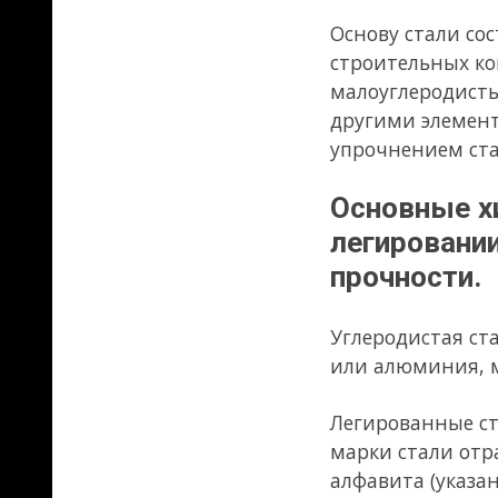
прочности.
Углеродистая сталь обыкнове
или алюминия, марганца, ме
Легированные стали более сл
марки стали отразить её хим
алфавита (указана в скобках 
округлением до целых значен
содержащийся в пределах 1% ц
обозначение (буква У) не ста
начале обозначения марки.
Так, марка стали 15Г2СФ обоз
пределах 1-2%, кремния и ван
Углерод (У),
повышая прочност
строительных сталях, котор
допускается в количестве не б
Кремний (С
),
находясь в тверд