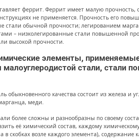
нного качества состоит из железа и углерода с некоторой доб
ди.
ожны и разнообразны по своему составу. В связи с желанием в
ический состав, каждому химическому элементу присвоена букв
возле каждого элемента), содержание каждого элемента в проце
ий указывается после буквы, обозначающей данный элемент; 
ифрами не указывается. Поскольку углерод содержится во всех 
вится, а количественное содержание указывается в сотых долях
начает, что в этой стали среднее содержание углерода 0,15%, м
адия – в пределах 1% каждого.
ь стали, снижает пластичность и ухудшает ее свариваемость;
ые должны быть достаточно пластичными и хорошо свариваем
олее 0,22 %.
ом растворе с ферритом, повышает прочность стали, но ухудш