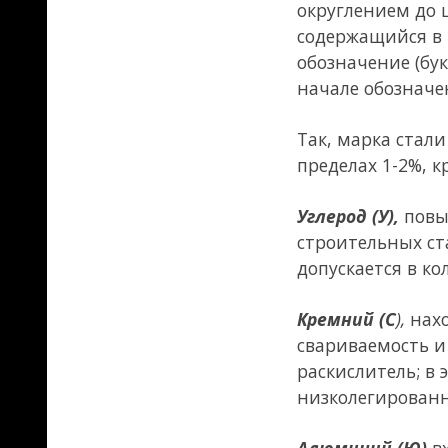
свариваемость и стойкость п
раскислитель; в этом случае 
низколегированных сталях до
Алюминий (Ю)
входит в стал
хорошо раскисляет сталь, не
Марганец (Г)
растворяется как
повышению прочности и вязко
снижает вредное ее влияние.
до 1,5 %; при содержании мар
Медь (Д)
несколько повышает 
содержание (более 0,7 %) спо
Повышение механических сво
вступающих в соединение с у
замещать атомы железа. Таки
вольфрам (В), молибден (М),
введении никеля, меди, крем
Вольфрам и молибден, значи