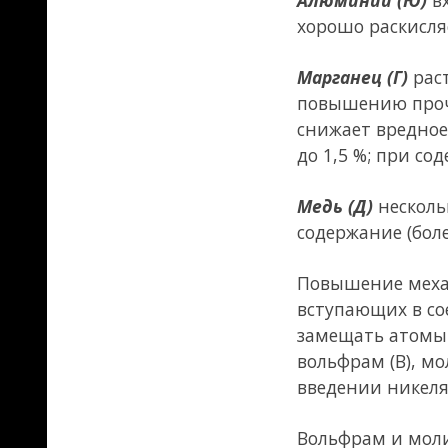
повышает прочность стали и 
Молибден (М) и бор (Р)
обеспе
облегчает получение закалоч
получения высокопрочного пр
становится мелкозернистой,
удовлетворительной пластичн
Азот (А)
в несвязанном состо
температурах. Поэтому его н
ванадием, титаном или ниоб
способствующим измельчению
стали при низких температу
обеспечивается простейшей 
Вредные примеси
К ним в первую очередь отно
особенно при пониженных те
делающая сталь красноломкой
образования легкоплавкого с