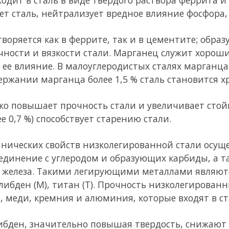
пластические ее свойства.
чивает высокую устойчивость аустенита при охлаждении и т
ных структур (так называемых бейнита и мартенсита), что оче
оката больших толщин. После закалки и высокого отпуска (ул
 насыщенной карбидами; такая сталь обладает высокой прочно
остью и почти не разупрочняется при сварке.
янии способствует старению стали и делает ее хрупкой, особе
е должно быть более 0,008 %. В химически связанном состояни
ием азот, образуя нитриды, становится легирующим элемент
 структуры и улучшению механических свойств; однако ударн
рах получается низкой. Увеличение сопротивления стали хру
термической обработкой – нормализацией.
сятся:
фосфор,
который образуя раствор с ферритом, повышает 
мпературах (хладноломкость) и снижает пластичность при п
 (склонной к образованию трещин при температуре 800 – 1000
ернистого железа. Поэтому содержание серы и фосфора в стали