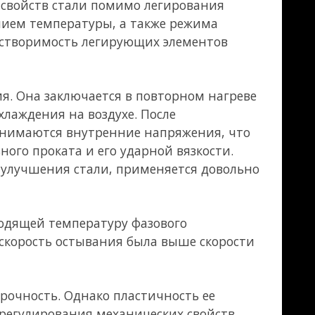
ическим
аиболее
ь.
сталь носит
сопротивлению,
2 до 0,3 % или
ньшает его
 фазе силикаты и
нию
тв. Раскисленные
м воздействиям
нструкций,
раскисляется