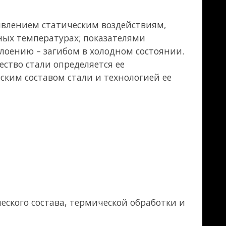
 ее
хнологией ее
ской обработки и
 в чистом виде в
 –
ем, хромом и
 термическим
кой