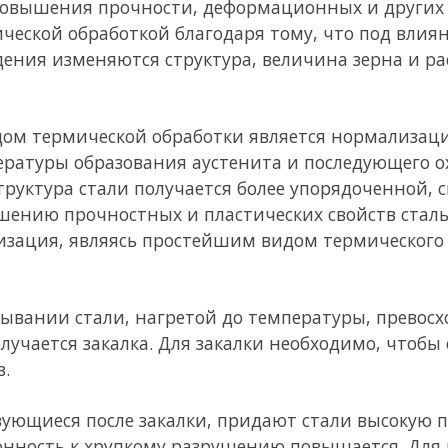
старение). Поскольку старение понижает сопротивление динам
зрушению, оно рассматривается как явление отрицательное. Н
 загрязненные и насыщенные газами, например кипящая стал
при разливке в изложницы вследствие выделения газов; такая 
тся более засоренной газами и менее однородной.
очно хорошие показатели по пределу текучести и временному 
ому разрушению и старению.
оуглеродистой стали, ее раскисляют добавками кремния от 0,1
 (или алюминий), соединяясь с растворенным кислородом, уме
ении с кислородом раскислители образуют в мелкодисперсной
вают число очагов кристаллизации и способствуют образова
али, что ведет к повышению ее качества и механических свойс
е в изложницы, поэтому их называют
спокойными.
родна, лучше сваривается, лучше сопротивляется динамически
койные стали применяют при изготовлении ответственных ко
м и динамическим воздействиям.
тву является промежуточной между кипящей и спокойной. Она 