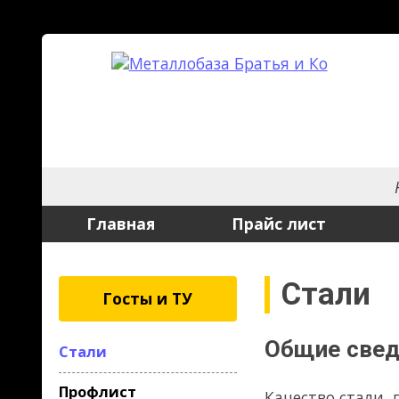
На рынке мет
Главная
Прайс лист
Услуги
Стали
Госты и ТУ
Общие сведения
Стали
Профлист
Качество стали, применяемо
Труба профильная
конструкций, определяется 
динамическим воздействиям 
Трубы б/у и лежалые
пластичности – относительн