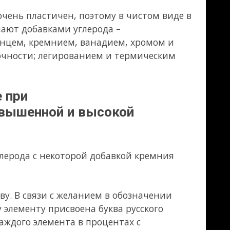
авкой кремния
 обозначении
а русского
нтах с
элемент,
сталях, то его
 процента в
арганца - в
 поэтому в
ыми, углерод
ает ее