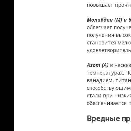
так в углеродистой стали Ст 3
Вредное влияние на механиче
из атмосферы в металл, нахо
более сильной степени и пов
Водород хотя и удерживается
в межкристаллических област
микрообъемах высокие напря
разрушению, снижению време
сталь (например при сварке)
Термическая обрабо
Значительного повышения пр
достигают термической обра
нагрева и охлаждения измен
стали.
Простейшим видом термическ
проката до температуры обра
нормализации структура ста
приводит к улучшению прочно