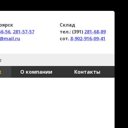
клад
ел.: (391)
281-68-89
от.
8-902-916-09-41
Контакты
здействиям,
ателями
дном состоянии.