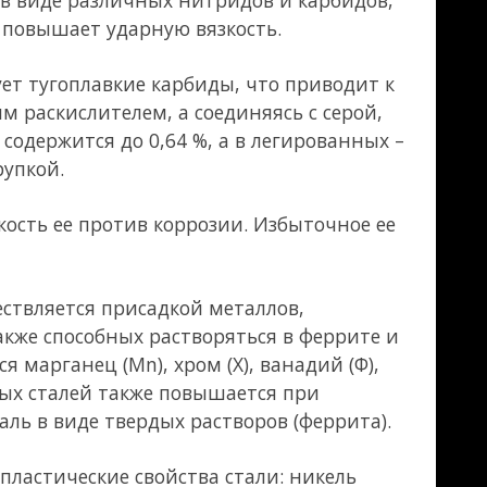
ем самым
нь важно для
учшения) сталь
стью,
нно при низких
и с алюминием,
ом,
ая вязкость
пкому разрушению
хрупкость стали,
овышенных;
сера,
 С) вследствие
 ограничивается;