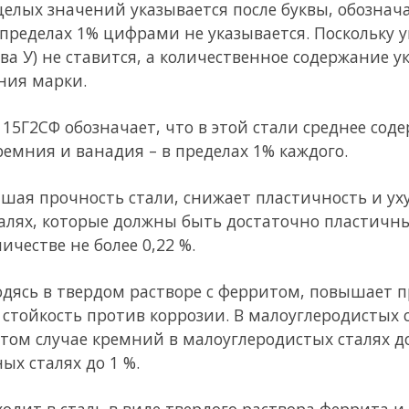
ротив коррозии. В малоуглеродистых сталях кремний применя
кремний в малоуглеродистых сталях добавляется в пределах до 0
 1 %.
ь в виде твердого раствора феррита и в виде различных нитри
йтрализует вредное влияние фосфора, повышает ударную вязко
 в феррите, так и в цементите; образует тугоплавкие карбиды,
сти стали. Марганец служит хорошим раскислителем, а соеди
 В малоуглеродистых сталях марганца содержится до 0,64 %, а 
ганца более 1,5 % сталь становится хрупкой.
прочность стали и увеличивает стойкость ее против коррозии
собствует старению стали.
йств низколегированной стали осуществляется присадкой мет
глеродом и образующих карбиды, а также способных растворят
ми легирующими металлами являются марганец (Мn), хром (Х),
 титан (Т). Прочность низколегированных сталей также повыша
ния и алюминия, которые входят в сталь в виде твердых раств
тельно повышая твердость, снижают пластические свойства ст