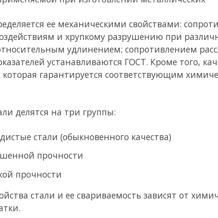
станавливаются ГОСТ. Кроме того, качество стали определяется
рантируется соответствующим химическим составом стали и те
на три группы:
 (обыкновенного качества)
чности
ти
 и ее свариваемость зависят от химического состава, термиче
рит. Феррит имеет малую прочность, очень пластичен, поэтому
не применяется. Прочность его повышают добавками углерода
чной прочности; легированием марганцем, кремнием, ванади
олегированные стали повышенной прочности; легированием и
прочности.
е элементы, применяемые при
леродистой стали, стали повышенной и высо