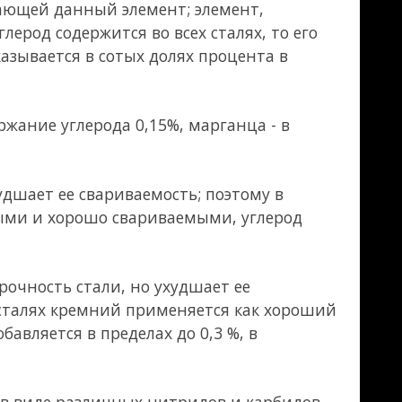
ется как хороший
,3 %, в
дов и карбидов,
сть.
 что приводит к
няясь с серой,
в легированных –
. Избыточное ее
аллов,
ься в феррите и
 ванадий (Ф),
ется при
оров (феррита).
али: никель