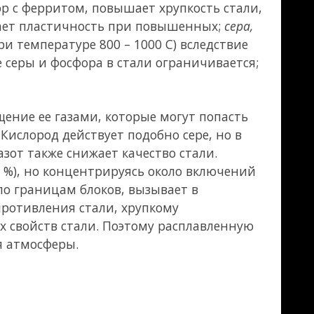
няется довольно
ового
а выше скорости
чность ее
ских свойств
до температуры,
атуре в течении
кое старение);
фузии
 твердение).
рения резко