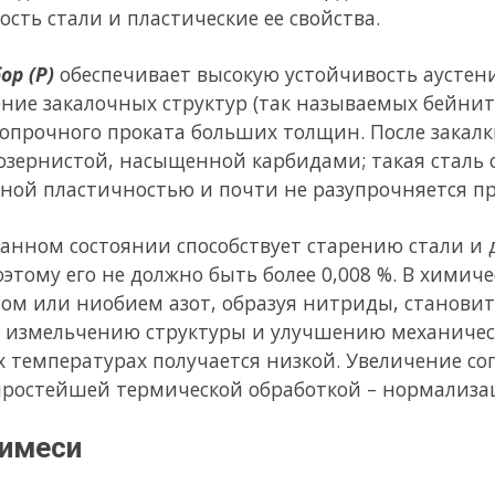
 серы до 0,05 % и фосфора до 0,04 %.
ские свойства стали оказывает насыщение ее газами, которые
дящийся в расплавленном состоянии. Кислород действует подоб
ышает хрупкость стали. Несвязанный азот также снижает качес
 в незначительном количестве (0,0007 %), но концентрируясь
ях и располагаясь преимущественно по границам блоков, выз
жения, что приводит к снижению сопротивления стали, хруп
нного сопротивления и пластических свойств стали. Поэтому
 необходимо защищать от воздействия атмосферы.
тка
очности, деформационных и других свойств стали помимо л
боткой благодаря тому, что под влиянием температуры, а так
яются структура, величина зерна и растворимость легирующи
ой обработки является нормализация. Она заключается в по
зования аустенита и последующего охлаждения на воздухе. По
ли получается более упорядоченной, снимаются внутренние н
стных и пластических свойств стального проката и его ударн