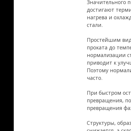
повышается (искусственное 
воздействиям и хрупкому ра
подвержены старению стали,
Нераскисленные стали кипят 
название
кипящей
и оказывае
Кипящие стали, имея достат
плохо сопротивляются хрупк
Чтобы повысить качество мал
алюминия до 0,1 %; кремний
вредное влияние. При соедин
алюминаты, которые увеличи
мелкозернистой структуры ст
стали не кипят при разливк
Спокойная сталь более одно
и хрупкому разрушению. Спо
подвергающихся статически
Полуспокойная
сталь по качес