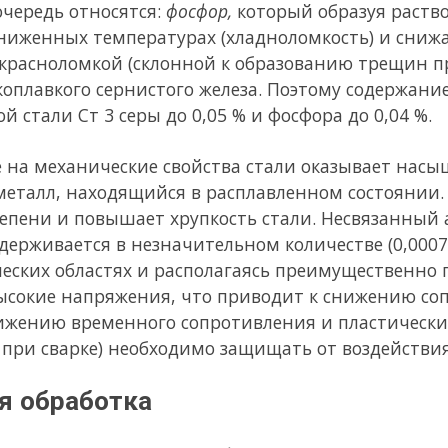
ясь простейшим видом термического улучшения стали, приме
и, нагретой до температуры, превосходящей температуру фаз
алка. Для закалки необходимо, чтобы скорость остывания был
ле закалки, придают стали высокую прочность. Однако пласти
рупкому разрушению повышается. Для регулирования механиче
ия желаемой структуры производится ее отпуск, т. е. нагрев 
ательное структурное превращение, выдержка при этой темпер
ем медленное остывание.
ия и особенно развитие пластических деформаций (механичес
ия, приводящие к изменению растворимости и скорости диф
 их выделению (физико – химическое старение, дисперсионное
 150 – 200 С) можно резко усилить процесс старения.
вании и последующем небольшом нагреве интенсивность ста