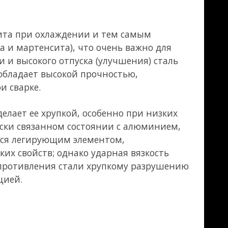
 могут попасть
но сере, но в
тво стали.
 около включений
ывает в
кому
 расплавленную
егирования
же режима
х элементов
вторном нагреве
сле
апряжения, что
ой вязкости.