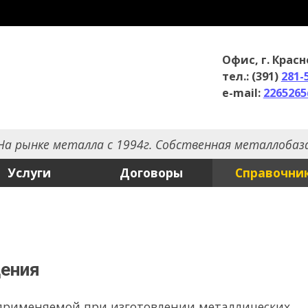
Офис, г. Красноярск
С
тел.: (391)
281-56-56
,
281-57-57
т
e-mail:
2265265@mail.ru
с
алла с 1994г. Собственная металлобаза
Договоры
Справочник
О компании
й при изготовлении металлических
ее механическими свойствами: сопротивлением статическим во
и хрупкому разрушению при различных температурах; показ
ым удлинением; сопротивлением расслоению – загибом в холо