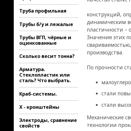
Значения этих показателей у
Трубы ВГП, чёрные и
оцинкованные
свариваемостью, которая га
производства.
Сколько весит тонна?
По прочности стали делятся 
Арматура.
Стеклопластик или
сталь? Что выбрать.
малоуглеродистые стали
стали повышенной про
Краб-системы.
стали высокой прочнос
Х - кронштейны
Механические свойства стали
Электроды, сравнение
технологии прокатки.
свойств
Основу стали составляет фер
строительных конструкциях 
малоуглеродистые стали обы
другими элементами – низк
упрочнением стали высокой 
Основные химически
легировании малоуг