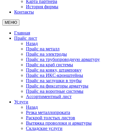
Карта партнера
История фирмы
Контакты
МЕНЮ
Главная
Прайс лист
Назад
Прайс на металл
Прайс на электроды
Прайс на трубопроводную арматуру
Прайс на краб системы
Прайс на ковку, штамповку
Прайс на ИКС-кронштейны
Прайс на заглушки в трубы
Прайс на фиксаторы арматуры
Прайс на воротные системы
Ассортиментный лист
Услуги
Назад
Резка металлопроката
Раскрой толстых листов
Вытяжка проволоки и арматуры
Складские услуги