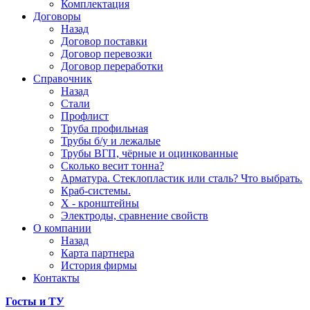
Комплектация
Договоры
Назад
Договор поставки
Договор перевозки
Договор переработки
Справочник
Назад
Стали
Профлист
Труба профильная
Трубы б/у и лежалые
Трубы ВГП, чёрные и оцинкованные
Сколько весит тонна?
Арматура. Стеклопластик или сталь? Что выбрать.
Краб-системы.
Х - кронштейны
Электроды, сравнение свойств
О компании
Назад
Карта партнера
История фирмы
Контакты
Госты и ТУ