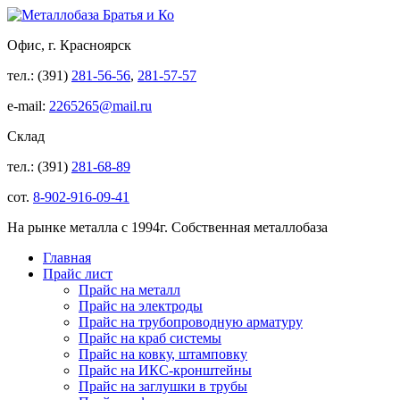
Офис, г. Красноярск
тел.: (391)
281-56-56
,
281-57-57
e-mail:
2265265@mail.ru
Склад
тел.: (391)
281-68-89
сот.
8-902-916-09-41
На рынке металла с 1994г. Собственная металлобаза
Главная
Прайс лист
Прайс на металл
Прайс на электроды
Прайс на трубопроводную арматуру
Прайс на краб системы
Прайс на ковку, штамповку
Прайс на ИКС-кронштейны
Прайс на заглушки в трубы