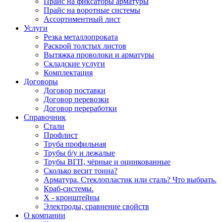
Прайс на фиксаторы арматуры
Прайс на воротные системы
Ассортиментный лист
Услуги
Резка металлопроката
Раскрой толстых листов
Вытяжка проволоки и арматуры
Складские услуги
Комплектация
Договоры
Договор поставки
Договор перевозки
Договор переработки
Справочник
Стали
Профлист
Труба профильная
Трубы б/у и лежалые
Трубы ВГП, чёрные и оцинкованные
Сколько весит тонна?
Арматура. Стеклопластик или сталь? Что выбрать.
Краб-системы.
Х - кронштейны
Электроды, сравнение свойств
О компании