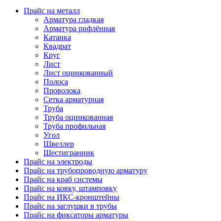
Прайс на металл
Арматура гладкая
Арматура рифлённая
Катанка
Квадрат
Круг
Лист
Лист оцинкованный
Полоса
Проволока
Сетка арматурная
Труба
Труба оцинкованная
Труба профильная
Угол
Швеллер
Шестигранник
Прайс на электроды
Прайс на трубопроводную арматуру
Прайс на краб системы
Прайс на ковку, штамповку
Прайс на ИКС-кронштейны
Прайс на заглушки в трубы
Прайс на фиксаторы арматуры