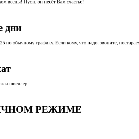
м весны! Пусть он несёт Вам счастье!
е дни
1.25 по обычному графику. Если кому, что надо, звоните, постара
кат
ок и швеллер.
ОБЫЧНОМ РЕЖИМЕ