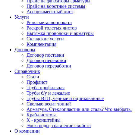
Прайс на фиксаторы арматуры
Прайс на воротные системы
Ассортиментный лист
Услуги
Резка металлопроката
Раскрой толстых листов
Вытяжка проволоки и арматуры
Складские услуги
Комплектация
Договоры
Договор поставки
Договор перевозки
Договор переработки
Справочник
Стали
Профлист
Труба профильная
Трубы б/у и лежалые
Трубы ВГП, чёрные и оцинкованные
Сколько весит тонна?
Арматура. Стеклопластик или сталь? Что выбрать.
Краб-системы.
Х - кронштейны
Электроды, сравнение свойств
О компании