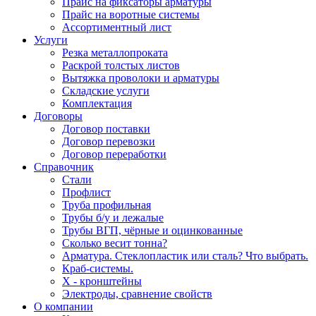
Прайс на фиксаторы арматуры
Прайс на воротные системы
Ассортиментный лист
Услуги
Резка металлопроката
Раскрой толстых листов
Вытяжка проволоки и арматуры
Складские услуги
Комплектация
Договоры
Договор поставки
Договор перевозки
Договор переработки
Справочник
Стали
Профлист
Труба профильная
Трубы б/у и лежалые
Трубы ВГП, чёрные и оцинкованные
Сколько весит тонна?
Арматура. Стеклопластик или сталь? Что выбрать.
Краб-системы.
Х - кронштейны
Электроды, сравнение свойств
О компании