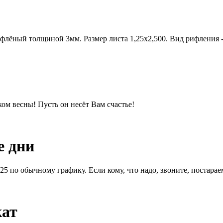
ифлёный толщиной 3мм. Размер листа 1,25х2,500. Вид рифления -
м весны! Пусть он несёт Вам счастье!
е дни
1.25 по обычному графику. Если кому, что надо, звоните, постара
кат