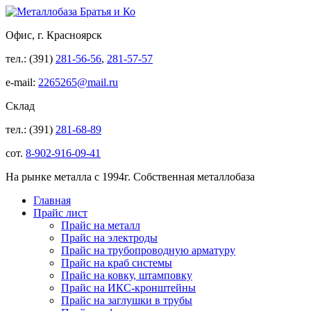
Офис, г. Красноярск
тел.: (391)
281-56-56
,
281-57-57
e-mail:
2265265@mail.ru
Склад
тел.: (391)
281-68-89
сот.
8-902-916-09-41
На рынке металла с 1994г. Собственная металлобаза
Главная
Прайс лист
Прайс на металл
Прайс на электроды
Прайс на трубопроводную арматуру
Прайс на краб системы
Прайс на ковку, штамповку
Прайс на ИКС-кронштейны
Прайс на заглушки в трубы