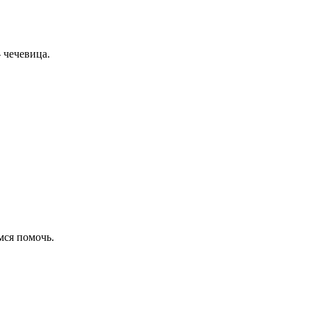
 чечевица.
емся помочь.