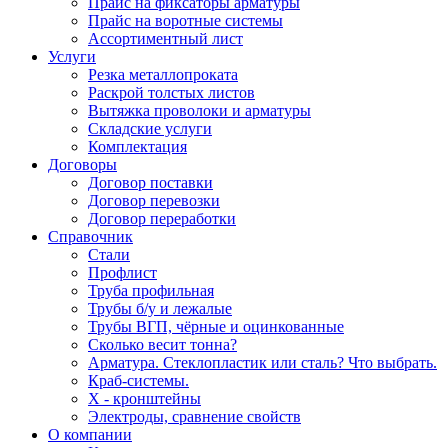
Прайс на фиксаторы арматуры
Прайс на воротные системы
Ассортиментный лист
Услуги
Резка металлопроката
Раскрой толстых листов
Вытяжка проволоки и арматуры
Складские услуги
Комплектация
Договоры
Договор поставки
Договор перевозки
Договор переработки
Справочник
Стали
Профлист
Труба профильная
Трубы б/у и лежалые
Трубы ВГП, чёрные и оцинкованные
Сколько весит тонна?
Арматура. Стеклопластик или сталь? Что выбрать.
Краб-системы.
Х - кронштейны
Электроды, сравнение свойств
О компании