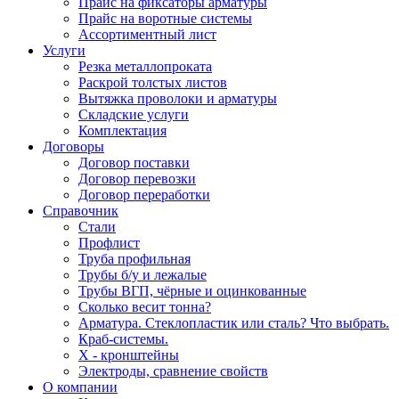
Прайс на фиксаторы арматуры
Прайс на воротные системы
Ассортиментный лист
Услуги
Резка металлопроката
Раскрой толстых листов
Вытяжка проволоки и арматуры
Складские услуги
Комплектация
Договоры
Договор поставки
Договор перевозки
Договор переработки
Справочник
Стали
Профлист
Труба профильная
Трубы б/у и лежалые
Трубы ВГП, чёрные и оцинкованные
Сколько весит тонна?
Арматура. Стеклопластик или сталь? Что выбрать.
Краб-системы.
Х - кронштейны
Электроды, сравнение свойств
О компании