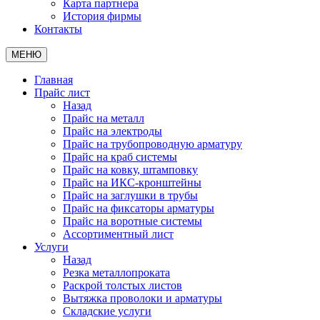
Карта партнера
История фирмы
Контакты
МЕНЮ
Главная
Прайс лист
Назад
Прайс на металл
Прайс на электроды
Прайс на трубопроводную арматуру
Прайс на краб системы
Прайс на ковку, штамповку
Прайс на ИКС-кронштейны
Прайс на заглушки в трубы
Прайс на фиксаторы арматуры
Прайс на воротные системы
Ассортиментный лист
Услуги
Назад
Резка металлопроката
Раскрой толстых листов
Вытяжка проволоки и арматуры
Складские услуги