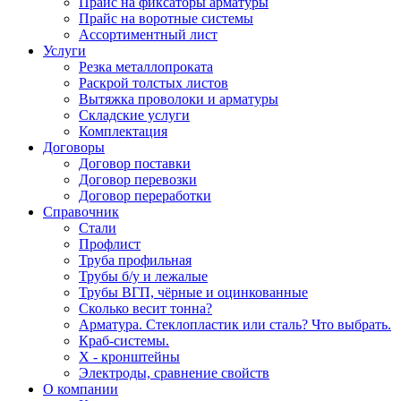
Прайс на фиксаторы арматуры
Прайс на воротные системы
Ассортиментный лист
Услуги
Резка металлопроката
Раскрой толстых листов
Вытяжка проволоки и арматуры
Складские услуги
Комплектация
Договоры
Договор поставки
Договор перевозки
Договор переработки
Справочник
Стали
Профлист
Труба профильная
Трубы б/у и лежалые
Трубы ВГП, чёрные и оцинкованные
Сколько весит тонна?
Арматура. Стеклопластик или сталь? Что выбрать.
Краб-системы.
Х - кронштейны
Электроды, сравнение свойств
О компании