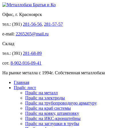
Офис, г. Красноярск
тел.: (391)
281-56-56
,
281-57-57
e-mail:
2265265@mail.ru
Склад
тел.: (391)
281-68-89
сот.
8-902-916-09-41
На рынке металла с 1994г. Собственная металлобаза
Главная
Прайс лист
Прайс на металл
Прайс на электроды
Прайс на трубопроводную арматуру
Прайс на краб системы
Прайс на ковку, штамповку
Прайс на ИКС-кронштейны
Прайс на заглушки в трубы