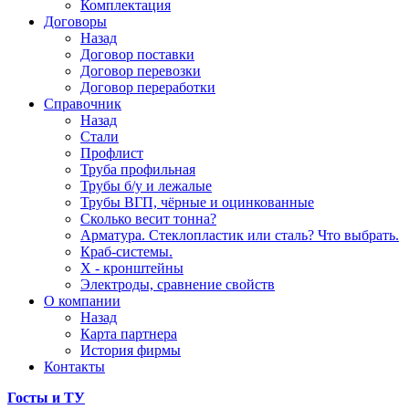
Комплектация
Договоры
Назад
Договор поставки
Договор перевозки
Договор переработки
Справочник
Назад
Стали
Профлист
Труба профильная
Трубы б/у и лежалые
Трубы ВГП, чёрные и оцинкованные
Сколько весит тонна?
Арматура. Стеклопластик или сталь? Что выбрать.
Краб-системы.
Х - кронштейны
Электроды, сравнение свойств
О компании
Назад
Карта партнера
История фирмы
Контакты
Госты и ТУ