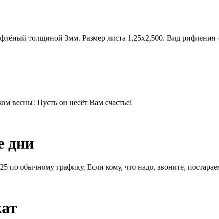
ифлёный толщиной 3мм. Размер листа 1,25х2,500. Вид рифления -
м весны! Пусть он несёт Вам счастье!
е дни
1.25 по обычному графику. Если кому, что надо, звоните, постара
кат