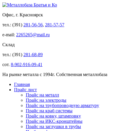
Офис, г. Красноярск
тел.: (391)
281-56-56
,
281-57-57
e-mail:
2265265@mail.ru
Склад
тел.: (391)
281-68-89
сот.
8-902-916-09-41
На рынке металла с 1994г. Собственная металлобаза
Главная
Прайс лист
Прайс на металл
Прайс на электроды
Прайс на трубопроводную арматуру
Прайс на краб системы
Прайс на ковку, штамповку
Прайс на ИКС-кронштейны
Прайс на заглушки в трубы