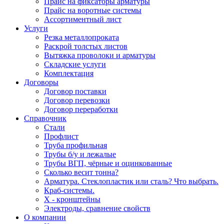
Прайс на фиксаторы арматуры
Прайс на воротные системы
Ассортиментный лист
Услуги
Резка металлопроката
Раскрой толстых листов
Вытяжка проволоки и арматуры
Складские услуги
Комплектация
Договоры
Договор поставки
Договор перевозки
Договор переработки
Справочник
Стали
Профлист
Труба профильная
Трубы б/у и лежалые
Трубы ВГП, чёрные и оцинкованные
Сколько весит тонна?
Арматура. Стеклопластик или сталь? Что выбрать.
Краб-системы.
Х - кронштейны
Электроды, сравнение свойств
О компании