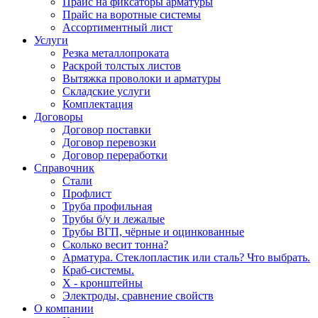
Прайс на фиксаторы арматуры
Прайс на воротные системы
Ассортиментный лист
Услуги
Резка металлопроката
Раскрой толстых листов
Вытяжка проволоки и арматуры
Складские услуги
Комплектация
Договоры
Договор поставки
Договор перевозки
Договор переработки
Справочник
Стали
Профлист
Труба профильная
Трубы б/у и лежалые
Трубы ВГП, чёрные и оцинкованные
Сколько весит тонна?
Арматура. Стеклопластик или сталь? Что выбрать.
Краб-системы.
Х - кронштейны
Электроды, сравнение свойств
О компании