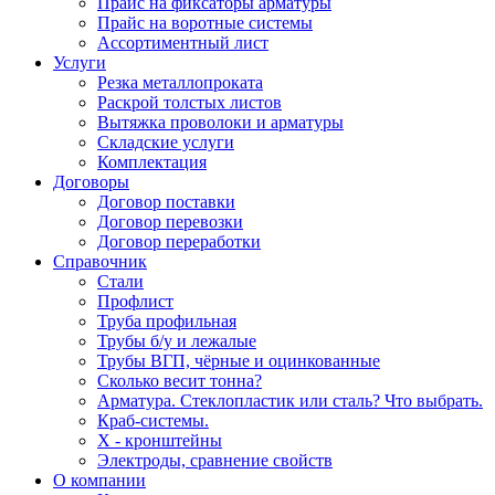
Прайс на фиксаторы арматуры
Прайс на воротные системы
Ассортиментный лист
Услуги
Резка металлопроката
Раскрой толстых листов
Вытяжка проволоки и арматуры
Складские услуги
Комплектация
Договоры
Договор поставки
Договор перевозки
Договор переработки
Справочник
Стали
Профлист
Труба профильная
Трубы б/у и лежалые
Трубы ВГП, чёрные и оцинкованные
Сколько весит тонна?
Арматура. Стеклопластик или сталь? Что выбрать.
Краб-системы.
Х - кронштейны
Электроды, сравнение свойств
О компании