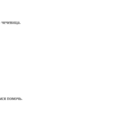
 чечевица.
емся помочь.