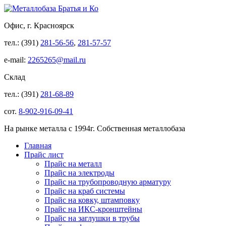
Офис, г. Красноярск
тел.: (391)
281-56-56
,
281-57-57
e-mail:
2265265@mail.ru
Склад
тел.: (391)
281-68-89
сот.
8-902-916-09-41
На рынке металла с 1994г. Собственная металлобаза
Главная
Прайс лист
Прайс на металл
Прайс на электроды
Прайс на трубопроводную арматуру
Прайс на краб системы
Прайс на ковку, штамповку
Прайс на ИКС-кронштейны
Прайс на заглушки в трубы