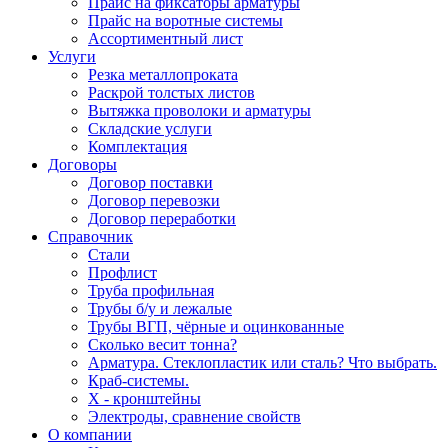
Прайс на фиксаторы арматуры
Прайс на воротные системы
Ассортиментный лист
Услуги
Резка металлопроката
Раскрой толстых листов
Вытяжка проволоки и арматуры
Складские услуги
Комплектация
Договоры
Договор поставки
Договор перевозки
Договор переработки
Справочник
Стали
Профлист
Труба профильная
Трубы б/у и лежалые
Трубы ВГП, чёрные и оцинкованные
Сколько весит тонна?
Арматура. Стеклопластик или сталь? Что выбрать.
Краб-системы.
Х - кронштейны
Электроды, сравнение свойств
О компании