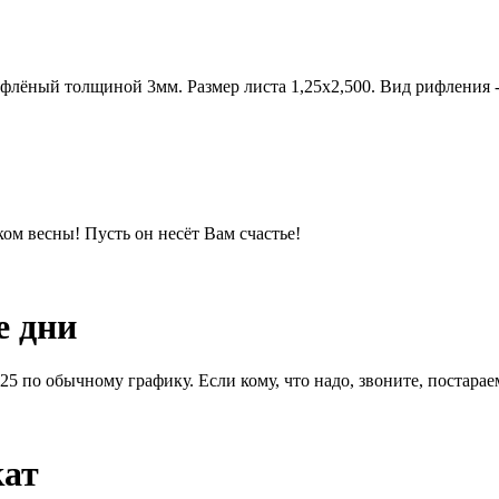
ифлёный толщиной 3мм. Размер листа 1,25х2,500. Вид рифления -
м весны! Пусть он несёт Вам счастье!
е дни
1.25 по обычному графику. Если кому, что надо, звоните, постара
кат