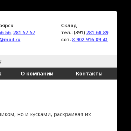
клад
ел.: (391)
281-68-89
от.
8-902-916-09-41
Контакты
краивая их
оизводиться не
ботаем с 9-00 до