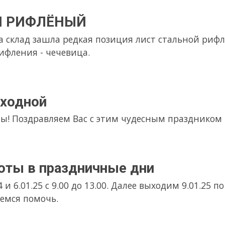
ТАЕМ В ОБЫЧНОМ РЕЖИМЕ
ом крана не решился. 27.08.24 отгрузки краном не будет.
неплановый ремонт. Отгрузки металлопроката будут ограниче
живания. Надеемся за сегодня с ремонтом справиться.
оэнергии
5 часов и 27 августа с 15 часов не будет работать кран и порез
ем электроэнергии Россетями