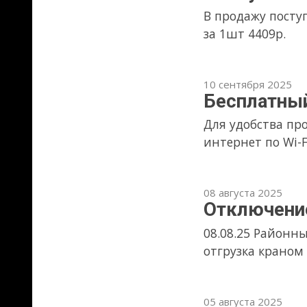
08.08.25 Районные электросет
отгрузка краном производить
05 августа 2025
Поступление швелл
После не продолжительного о
хлыстов по 12м, цена за штук
11 июня 2025
Работа в июньские
Всех с праздником! 12, 13 и 1
30 апреля 2025
Майские праздники
30 апреля сокращённый день, 
выходной. 5,6,7 мая работаем
выходной.