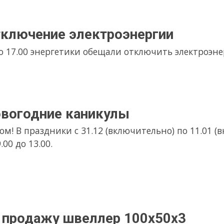
ие каникулы
ки с 31.12 (включительно) по 11.01 (включительно) работаем 5.0
у швеллер 100х50х3
облечённый (гнутик) размером 100х50х3, длинной 12м, марка 
чётов, в вагончике кладовщика можно бесплатно подключиться
оэнергии 08.08.25