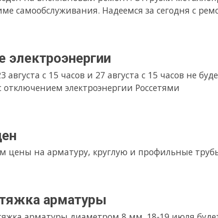
ские праздники
. Работаем 29 апреля в понедельник с 9 до 13,00.
оэнергии
связи с отлючением Красэнерго электроэнергии кран и резка ме
враля 24г.
а работаем с 9.00 до 13.00
е праздники
ерг) с 9.00 до 13.00. Все остальные дни, до 9 января выходные.
у. Всех с новым годом!