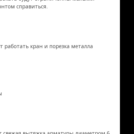
талла шлифкругом
 С 9 января