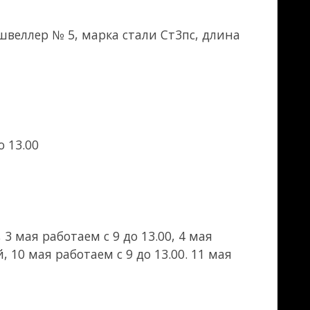
змер листа
 счастье!
 кому, что надо,