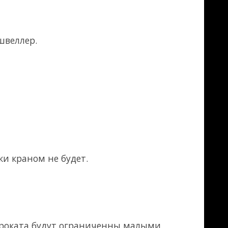
уры диаметром 6
и погрузка