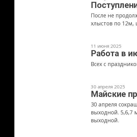
20 марта 2025
ЛИСТ 3 ММ РИФЛ
Сообщаем, что на склад заш
1,25х2,500. Вид рифления - ч
07 марта 2025
8 марта-выходной
Дорогие женщины! Поздравляе
28 декабря 2024
График работы в п
Работаем 30.12.24 и 6.01.25 с
звоните, постараемся помочь
30 августа 2024
Снижение цен на м
С 30.08.24 снижены цены на 