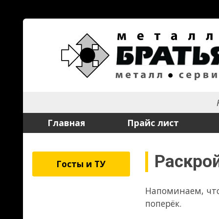
На рынке мет
Главная
Прайс лист
Услуги
Раскрой листо
Госты и ТУ
Напоминаем, что толстые лис
поперёк.
11 июня 2026
Работа в июньские
11.06.26 ожидается отключен
будет) время работы в этот де