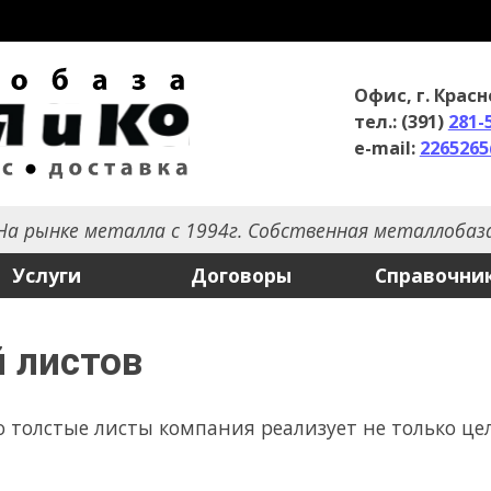
Офис, г. Красноярск
С
тел.: (391)
281-56-56
,
281-57-57
т
e-mail:
2265265@mail.ru
с
алла с 1994г. Собственная металлобаза
Договоры
Справочник
О компании
в
ты компания реализует не только целиком, но и кусками, рас
 праздники
ие электроэнергии(отгрузка краном и резка металлопроката пр
нь до 15-40 обед с 12-13. 12.06.26 не рабочий день. 13.06.26 ра