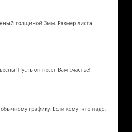
нны малыми
ка металла