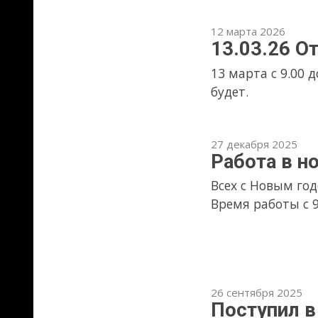
Работа в новогодн
Всех с Новым годом! В праздни
Время работы с 9.00 до 13.00.
26 сентября 2025
Поступил в продаж
В продажу поступил швеллер 
за 1шт 4409р.
10 сентября 2025
Бесплатный Wi-Fi
Для удобства проведения рас
интернет по Wi-Fi.
08 августа 2025
Отключение электр