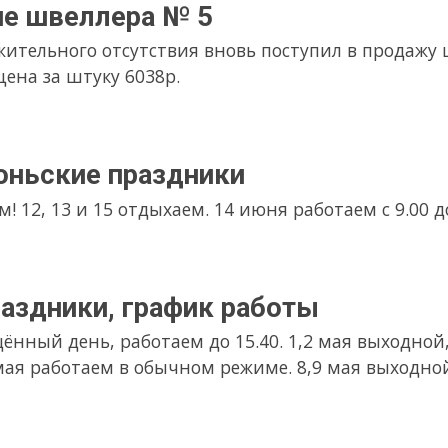
ЁНЫЙ
ла редкая позиция лист стальной рифлёный толщиной 3мм. Ра
ечевица.
м Вас с этим чудесным праздником весны! Пусть он несёт Вам
раздничные дни
 9.00 до 13.00. Далее выходим 9.01.25 по обычному графику. Если
.
еталлопрокат
трубы круглые, профильные, уголок и швеллер.