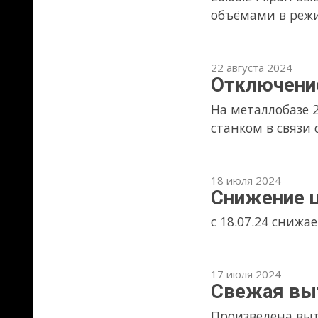
27 апреля 2024
Работа в первомай
Выходные: 28,30 апреля, 1 мая
10 апреля 2024
Отключение электр
11.04.24 с 10 до 16 часов в 
работать не будут.
23 февраля 2024
Время работы 24 фе
24.02.24 (суббота) Металлобаз
30 декабря 2023
Работа в новогодни
Работаем 4 января 2024г (четв
работаем по обычному график