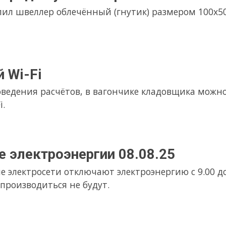
и отключают электроэнергию с 9.00 до 16.00. В это время выпи
ся не будут.
ера № 5
тсутствия вновь поступил в продажу швеллер № 5, марка стали
у 6038р.
 праздники
5 отдыхаем. 14 июня работаем с 9.00 до 13.00
, график работы
работаем до 15.40. 1,2 мая выходной, 3 мая работаем с 9 до 13
 в обычном режиме. 8,9 мая выходной, 10 мая работаем с 9 до 