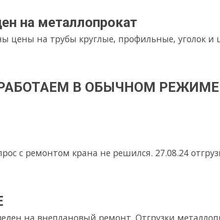
арматуру, круглую и профильные трубы
рматуры
ры диаметром 8 мм. 18-19 июля будет свежая вытяжка армат
оэнергии
е электроэнергии с 10,00 до 17.00. В отсутствии электроэнерги
зводиться не будут.
йские праздники
мая металлобаза работает с 9 утра и до 13 часов