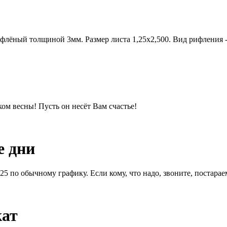
ифлёный толщиной 3мм. Размер листа 1,25х2,500. Вид рифления -
м весны! Пусть он несёт Вам счастье!
е дни
1.25 по обычному графику. Если кому, что надо, звоните, постара
кат