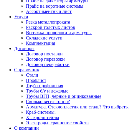
Прайс на фиксаторы арматуры
Прайс на воротные системы
Ассортиментный лист
Услуги
Резка металлопроката
Раскрой толстых листов
Вытяжка проволоки и арматуры
Складские услуги
Комплектация
Договоры
Договор поставки
Договор перевозки
Договор переработки
Справочник
Стали
Профлист
Труба профильная
Трубы б/у и лежалые
Трубы ВГП, чёрные и оцинкованные
Сколько весит тонна?
Арматура. Стеклопластик или сталь? Что выбрать.
Краб-системы.
Х - кронштейны
Электроды, сравнение свойств
О компании