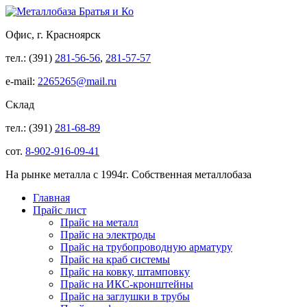
Офис, г. Красноярск
тел.: (391)
281-56-56
,
281-57-57
e-mail:
2265265@mail.ru
Склад
тел.: (391)
281-68-89
сот.
8-902-916-09-41
На рынке металла с 1994г. Собственная металлобаза
Главная
Прайс лист
Прайс на металл
Прайс на электроды
Прайс на трубопроводную арматуру
Прайс на краб системы
Прайс на ковку, штамповку
Прайс на ИКС-кронштейны
Прайс на заглушки в трубы