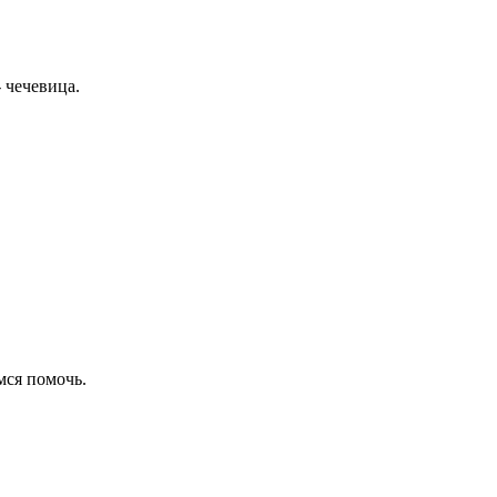
 чечевица.
емся помочь.