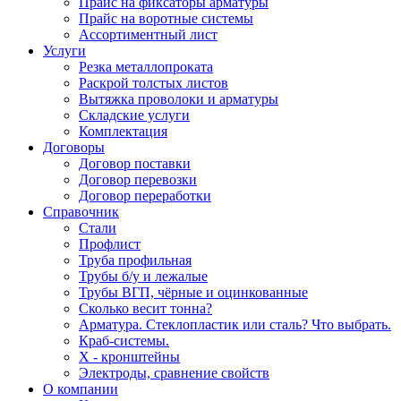
Прайс на фиксаторы арматуры
Прайс на воротные системы
Ассортиментный лист
Услуги
Резка металлопроката
Раскрой толстых листов
Вытяжка проволоки и арматуры
Складские услуги
Комплектация
Договоры
Договор поставки
Договор перевозки
Договор переработки
Справочник
Стали
Профлист
Труба профильная
Трубы б/у и лежалые
Трубы ВГП, чёрные и оцинкованные
Сколько весит тонна?
Арматура. Стеклопластик или сталь? Что выбрать.
Краб-системы.
Х - кронштейны
Электроды, сравнение свойств
О компании