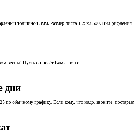
ифлёный толщиной 3мм. Размер листа 1,25х2,500. Вид рифления -
м весны! Пусть он несёт Вам счастье!
е дни
1.25 по обычному графику. Если кому, что надо, звоните, постара
кат