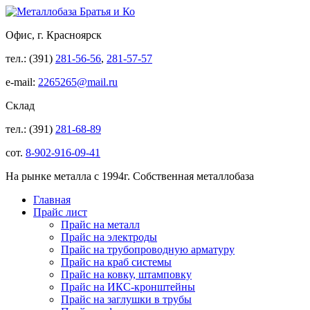
Офис, г. Красноярск
тел.: (391)
281-56-56
,
281-57-57
e-mail:
2265265@mail.ru
Склад
тел.: (391)
281-68-89
сот.
8-902-916-09-41
На рынке металла с 1994г. Собственная металлобаза
Главная
Прайс лист
Прайс на металл
Прайс на электроды
Прайс на трубопроводную арматуру
Прайс на краб системы
Прайс на ковку, штамповку
Прайс на ИКС-кронштейны
Прайс на заглушки в трубы