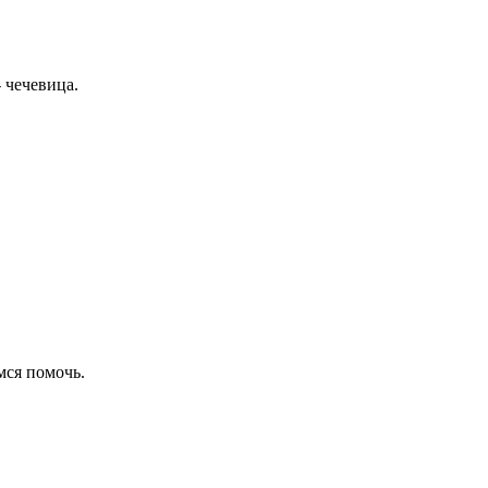
 чечевица.
емся помочь.