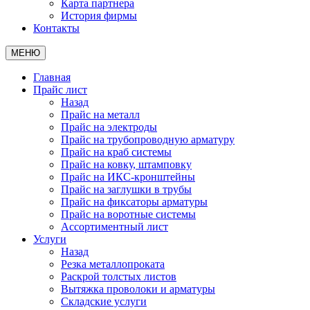
Карта партнера
История фирмы
Контакты
МЕНЮ
Главная
Прайс лист
Назад
Прайс на металл
Прайс на электроды
Прайс на трубопроводную арматуру
Прайс на краб системы
Прайс на ковку, штамповку
Прайс на ИКС-кронштейны
Прайс на заглушки в трубы
Прайс на фиксаторы арматуры
Прайс на воротные системы
Ассортиментный лист
Услуги
Назад
Резка металлопроката
Раскрой толстых листов
Вытяжка проволоки и арматуры
Складские услуги