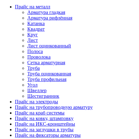
Прайс на металл
Арматура гладкая
Арматура рифлённая
Катанка
Квадрат
Круг
Лист
Лист оцинкованный
Полоса
Проволока
Сетка арматурная
Труба
Труба оцинкованная
Труба профильная
Угол
Швеллер
Шестигранник
Прайс на электроды
Прайс на трубопроводную арматуру
Прайс на краб системы
Прайс на ковку, штамповку
Прайс на ИКС-кронштейны
Прайс на заглушки в трубы
Прайс на фиксаторы арматуры