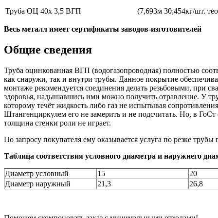
Труба ОЦ 40х 3,5 ВГП
(7,693м 30,454кг/шт. т
Весь металл имеет сертификаты заводов-изготовителей
Общие сведения
Труба оцинкованная ВГП (водогазопроводная) полностью соот
как снаружи, так и внутри трубы. Данное покрытие обеспечива
монтаже рекомендуется соединения делать резьбовыми, при сва
здоровья, надышавшись ими можно получить отравление. У тру
которому течёт жидкость либо газ не испытывая сопротивлени
Штангенциркулем его не замерить и не подсчитать. Но, в ГоСт
толщина стенки роли не играет.
По запросу покупателя ему оказывается услуга по резке трубы
Таблица соответствия условного диаметра и наружнего диа
Диаметр условный
15
20
Диаметр наружный
21,3
26,8
Поможем скомпоновать заказ с минимальными отходами!