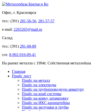
Офис, г. Красноярск
тел.: (391)
281-56-56
,
281-57-57
e-mail:
2265265@mail.ru
Склад
тел.: (391)
281-68-89
сот.
8-902-916-09-41
На рынке металла с 1994г. Собственная металлобаза
Главная
Прайс лист
Прайс на металл
Прайс на электроды
Прайс на трубопроводную арматуру
Прайс на краб системы
Прайс на ковку, штамповку
Прайс на ИКС-кронштейны
Прайс на заглушки в трубы