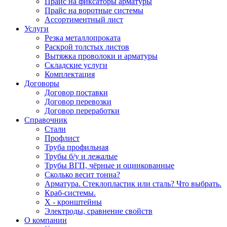
Прайс на фиксаторы арматуры
Прайс на воротные системы
Ассортиментный лист
Услуги
Резка металлопроката
Раскрой толстых листов
Вытяжка проволоки и арматуры
Складские услуги
Комплектация
Договоры
Договор поставки
Договор перевозки
Договор переработки
Справочник
Стали
Профлист
Труба профильная
Трубы б/у и лежалые
Трубы ВГП, чёрные и оцинкованные
Сколько весит тонна?
Арматура. Стеклопластик или сталь? Что выбрать.
Краб-системы.
Х - кронштейны
Электроды, сравнение свойств
О компании