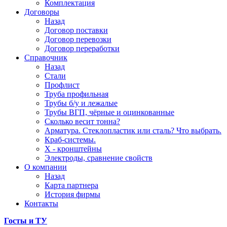
Комплектация
Договоры
Назад
Договор поставки
Договор перевозки
Договор переработки
Справочник
Назад
Стали
Профлист
Труба профильная
Трубы б/у и лежалые
Трубы ВГП, чёрные и оцинкованные
Сколько весит тонна?
Арматура. Стеклопластик или сталь? Что выбрать.
Краб-системы.
Х - кронштейны
Электроды, сравнение свойств
О компании
Назад
Карта партнера
История фирмы
Контакты
Госты и ТУ