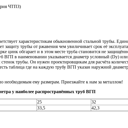
еория ЧТПЗ)
ветствует характеристикам обыкновенной стальной трубы. Един
ет защиту трубы от ржавения чем увиличивает срок её эксплуат
рке цинк обгарает и в этом месте труба становится не защищённ
б ВГП в наименовании указывается диаметр условный (Dy) или 
я стенок трубы. Он нужен проектировщикам для расчёта количес
 есть таблица где на каждую трубу ВГП указан наружний диаметр
 по необходимым ему размерам. Приезжайте к нам за металлом!
метра у наиболее распространённых труб ВГП
25
32
33,5
42,3