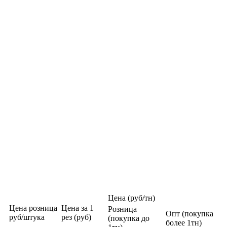
Цена (руб/тн)
Цена розница
Цена за 1
Розница
Опт (покупка
руб/штука
рез (руб)
(покупка до
более 1тн)