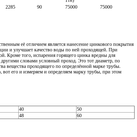
1тн)
2285
90
75000
75000
ственным её отличием является нанесение цинкового покрытия
ации и улучшает качество воды по ней проходящей. При
ой. Кроме того, испарения горящего цинка вредны для
другими словами условный проход. Это тот диаметр, по
тва вещества проходящего по определённой марке трубы.
, вот его и измеряем и определяем марку трубы, при этом
40
50
48
60