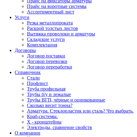
Прайс на фиксаторы арматуры
Прайс на воротные системы
Ассортиментный лист
Услуги
Резка металлопроката
Раскрой толстых листов
Вытяжка проволоки и арматуры
Складские услуги
Комплектация
Договоры
Договор поставки
Договор перевозки
Договор переработки
Справочник
Стали
Профлист
Труба профильная
Трубы б/у и лежалые
Трубы ВГП, чёрные и оцинкованные
Сколько весит тонна?
Арматура. Стеклопластик или сталь? Что выбрать.
Краб-системы.
Х - кронштейны
Электроды, сравнение свойств
О компании