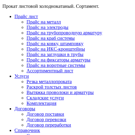
Прокат листовой холоднокатаный. Сортамент.
Прайс лист
Прайс на металл
Прайс на электроды
Прайс на трубопроводную арматуру
Прайс на краб системы
Прайс на ковку, штамповку
Прайс на ИКС-кронштейны
Прайс на заглушки в трубы
Прайс на фиксаторы арматуры
Прайс на воротные системы
Ассортиментный лист
Услуги
Резка металлопроката
Раскрой толстых листов
Вытяжка проволоки и арматуры
Складские услуги
Комплектация
Договоры
Договор поставки
Договор перевозки
Договор переработки
Справочник