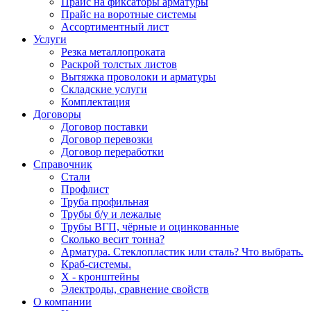
Прайс на фиксаторы арматуры
Прайс на воротные системы
Ассортиментный лист
Услуги
Резка металлопроката
Раскрой толстых листов
Вытяжка проволоки и арматуры
Складские услуги
Комплектация
Договоры
Договор поставки
Договор перевозки
Договор переработки
Справочник
Стали
Профлист
Труба профильная
Трубы б/у и лежалые
Трубы ВГП, чёрные и оцинкованные
Сколько весит тонна?
Арматура. Стеклопластик или сталь? Что выбрать.
Краб-системы.
Х - кронштейны
Электроды, сравнение свойств
О компании