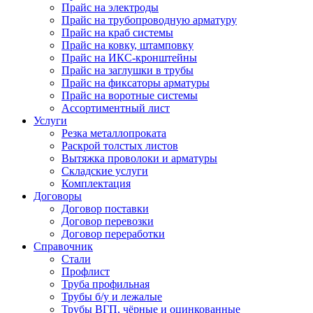
Прайс на электроды
Прайс на трубопроводную арматуру
Прайс на краб системы
Прайс на ковку, штамповку
Прайс на ИКС-кронштейны
Прайс на заглушки в трубы
Прайс на фиксаторы арматуры
Прайс на воротные системы
Ассортиментный лист
Услуги
Резка металлопроката
Раскрой толстых листов
Вытяжка проволоки и арматуры
Складские услуги
Комплектация
Договоры
Договор поставки
Договор перевозки
Договор переработки
Справочник
Стали
Профлист
Труба профильная
Трубы б/у и лежалые
Трубы ВГП, чёрные и оцинкованные