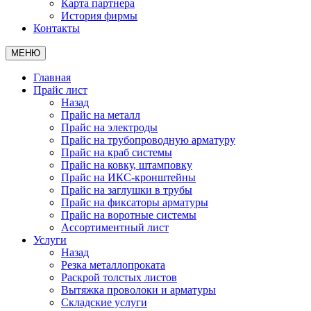
Карта партнера
История фирмы
Контакты
МЕНЮ
Главная
Прайс лист
Назад
Прайс на металл
Прайс на электроды
Прайс на трубопроводную арматуру
Прайс на краб системы
Прайс на ковку, штамповку
Прайс на ИКС-кронштейны
Прайс на заглушки в трубы
Прайс на фиксаторы арматуры
Прайс на воротные системы
Ассортиментный лист
Услуги
Назад
Резка металлопроката
Раскрой толстых листов
Вытяжка проволоки и арматуры
Складские услуги