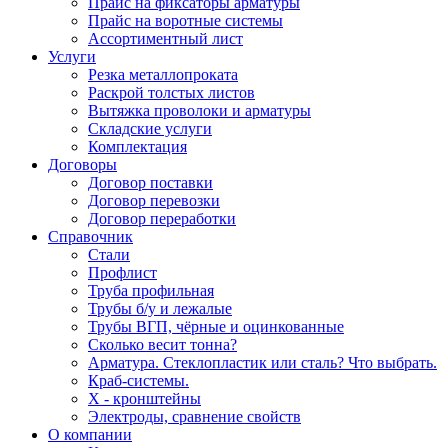
Прайс на фиксаторы арматуры
Прайс на воротные системы
Ассортиментный лист
Услуги
Резка металлопроката
Раскрой толстых листов
Вытяжка проволоки и арматуры
Складские услуги
Комплектация
Договоры
Договор поставки
Договор перевозки
Договор переработки
Справочник
Стали
Профлист
Труба профильная
Трубы б/у и лежалые
Трубы ВГП, чёрные и оцинкованные
Сколько весит тонна?
Арматура. Стеклопластик или сталь? Что выбрать.
Краб-системы.
Х - кронштейны
Электроды, сравнение свойств
О компании