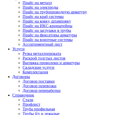
Прайс на металл
Прайс на электроды
Прайс на трубопроводную арматуру
Прайс на краб системы
Прайс на ковку, штамповку
Прайс на ИКС-кронштейны
Прайс на заглушки в трубы
Прайс на фиксаторы арматуры
Прайс на воротные системы
Ассортиментный лист
Услуги
Резка металлопроката
Раскрой толстых листов
Вытяжка проволоки и арматуры
Складские услуги
Комплектация
Договоры
Договор поставки
Договор перевозки
Договор переработки
Справочник
Стали
Профлист
Труба профильная
Трубы б/у и лежалые